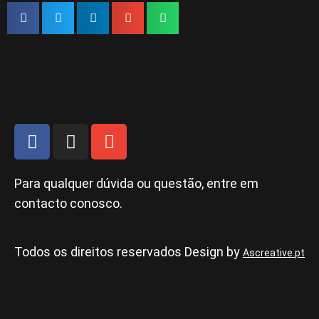
o
g
o
d
o
r
p
i
k
a
e
n
m
F
I
E
a
n
n
c
s
v
e
t
e
Para qualquer dúvida ou questão, entre em
b
a
l
contacto conosco.
o
g
o
o
r
p
Todos os direitos reservados Design by
k
a
e
Ascreative.pt
m